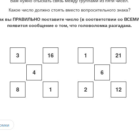
Вам нужно отыскать связь между группами из пяти чисел.
Какое число должно стоять вместо вопросительного знака?
как вы ПРАВИЛЬНО поставите число (в соответствии со ВСЕМИ
появится сообщение о том, что головоломка разгадана.
3
16
1
21
4
6
8
1
2
12
омки