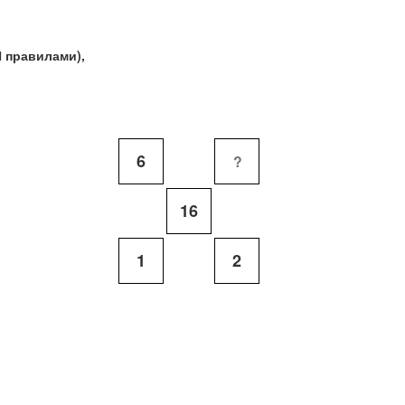
 правилами),
6
16
1
2