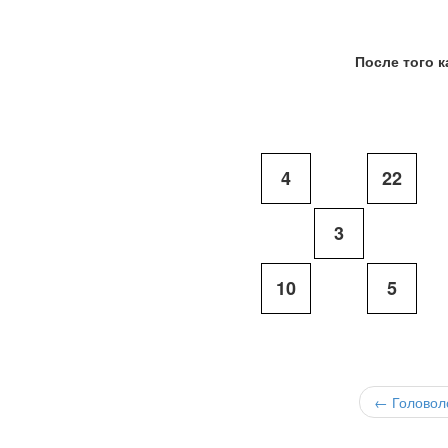
После того 
4
22
3
10
5
← Головол